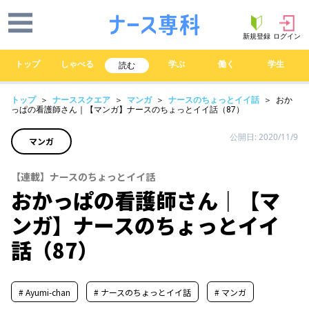
新規登録
ログイン
トップ
しゃべる
学ぶ
働く
学生
読む
トップ
＞
ナーススクエア
＞
マンガ
＞
ナースのちょっとイイ話
＞ おか
っぱの看護師さん｜【マンガ】ナースのちょっとイイ話（87）
公開日: 2020/11/9
マンガ
【連載】ナースのちょっとイイ話
おかっぱの看護師さん｜【マ
ンガ】ナースのちょっとイイ
話（87）
# Ayumi-chan
# ナースのちょっとイイ話
# マンガ