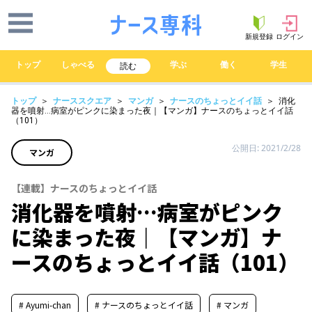
新規登録
ログイン
トップ
しゃべる
学ぶ
働く
学生
読む
トップ
＞
ナーススクエア
＞
マンガ
＞
ナースのちょっとイイ話
＞ 消化
器を噴射…病室がピンクに染まった夜｜【マンガ】ナースのちょっとイイ話
（101）
公開日: 2021/2/28
マンガ
【連載】ナースのちょっとイイ話
消化器を噴射…病室がピンク
に染まった夜｜【マンガ】ナ
ースのちょっとイイ話（101）
# Ayumi-chan
# ナースのちょっとイイ話
# マンガ