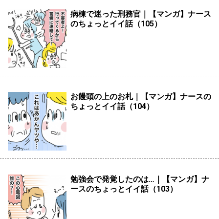
病棟で迷った刑務官｜【マンガ】ナース
のちょっとイイ話（105）
お饅頭の上のお札｜【マンガ】ナースの
ちょっとイイ話（104）
勉強会で発覚したのは…｜【マンガ】ナ
ースのちょっとイイ話（103）