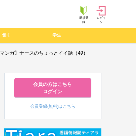
新規登
ログイ
録
ン
働く
学生
マンガ】ナースのちょっとイイ話（49）
会員の方はこちら
ログイン
会員登録(無料)はこちら