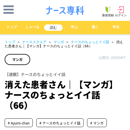
新規登録
ログイン
トップ
しゃべる
学ぶ
働く
学生
読む
トップ
＞
ナーススクエア
＞
マンガ
＞
ナースのちょっとイイ話
＞ 消え
た患者さん｜【マンガ】ナースのちょっとイイ話（66）
公開日: 2020/4/7
マンガ
【連載】ナースのちょっとイイ話
消えた患者さん｜【マンガ】
ナースのちょっとイイ話
（66）
# Ayumi-chan
# ナースのちょっとイイ話
# マンガ