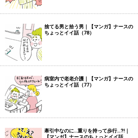
捨てる男と拾う男｜【マンガ】ナースの
ちょっとイイ話（78）
病室内で老老介護｜【マンガ】ナースの
ちょっとイイ話（77）
牽引中なのに...重りを持って歩行…?!｜
【マンガ】ナースのちょっとイイ話