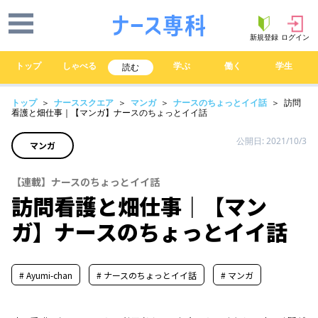
新規登録
ログイン
トップ
しゃべる
学ぶ
働く
学生
読む
トップ
＞
ナーススクエア
＞
マンガ
＞
ナースのちょっとイイ話
＞ 訪問
看護と畑仕事｜【マンガ】ナースのちょっとイイ話
公開日: 2021/10/3
マンガ
【連載】ナースのちょっとイイ話
訪問看護と畑仕事｜【マン
ガ】ナースのちょっとイイ話
# Ayumi-chan
# ナースのちょっとイイ話
# マンガ