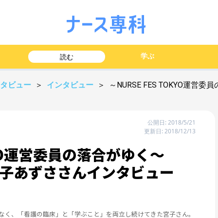
学ぶ
読む
ンタビュー
＞
インタビュー
＞ ～NURSE FES TOKYO
公開日: 2018/5/21
更新日: 2018/12/13
OKYO運営委員の落合がゆく～
子あずささんインタビュー
なく、「看護の臨床」と「学ぶこと」を両立し続けてきた宮子さん。