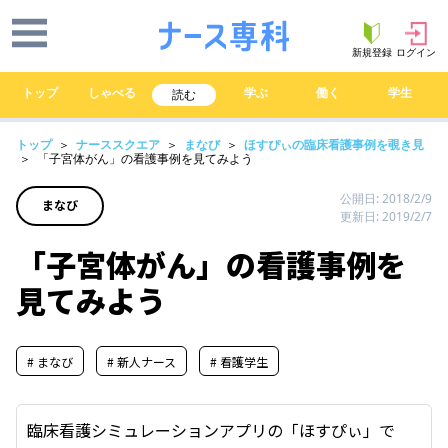
新規登録
ログイン
トップ
しゃべる
学ぶ
働く
学生
読む
トップ
＞
ナーススクエア
＞
まなび
＞
ほすぴぃの臨床看護事例を覗き見
＞ 「子宮体がん」の看護事例を見てみよう
公開日: 2018/2/9
まなび
更新日: 2019/2/7
「子宮体がん」の看護事例を
見てみよう
# まなび
# 新人ナース
# 看護学生
臨床看護シミュレーションアプリの「ほすぴぃ」で