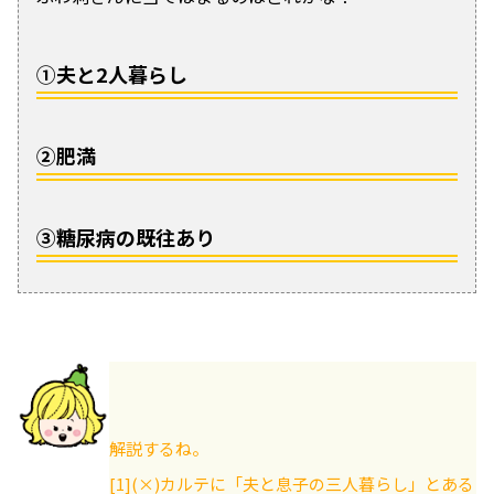
①夫と2人暮らし
②肥満
③糖尿病の既往あり
解説するね。
[1](×)カルテに「夫と息子の三人暮らし」とある