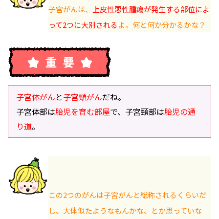
子宮がんは、
上皮性悪性腫瘍が発生する部位によ
って2つに大別される
よ。何と何か分かるかな？
子宮体がん
と
子宮頸がん
だね。
子宮体部は
胎児を育む部屋
で、子宮頸部は
胎児の通
り道
。
この2つのがんは子宮がんと総称されるくらいだ
し、大体似たようなもんかな、とか思っていな