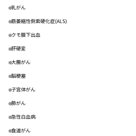
乳がん
筋萎縮性側索硬化症(ALS)
クモ膜下出血
肝硬変
大腸がん
脳梗塞
子宮体がん
肺がん
急性白血病
食道がん