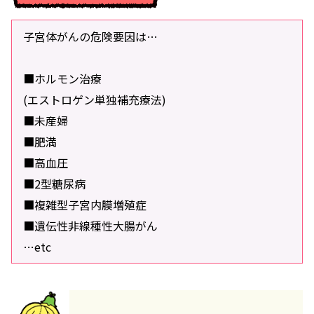
子宮体がんの危険要因は…
■ホルモン治療
(エストロゲン単独補充療法)
■未産婦
■肥満
■高血圧
■2型糖尿病
■複雑型子宮内膜増殖症
■遺伝性非線種性大腸がん
…etc