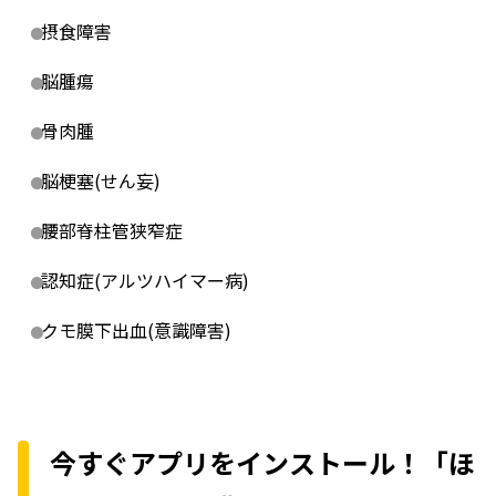
摂食障害
脳腫瘍
骨肉腫
脳梗塞(せん妄)
腰部脊柱管狭窄症
認知症(アルツハイマー病)
クモ膜下出血(意識障害)
今すぐアプリをインストール！「ほ