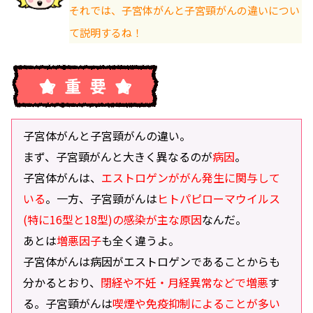
それでは、子宮体がんと子宮頸がんの違いについ
て説明するね！
子宮体がんと子宮頸がんの違い。
まず、子宮頸がんと大きく異なるのが
病因
。
子宮体がんは、
エストロゲンががん発生に関与して
いる
。一方、子宮頸がんは
ヒトパピローマウイルス
(特に16型と18型)の感染が主な原因
なんだ。
あとは
増悪因子
も全く違うよ。
子宮体がんは病因がエストロゲンであることからも
分かるとおり、
閉経や不妊・月経異常などで増悪
す
る。子宮頸がんは
喫煙や免疫抑制によることが多い