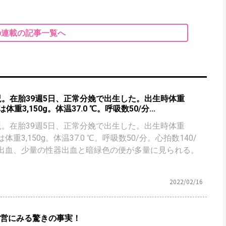
の連載の記事一覧へ
児。在胎39週5日、正常分娩で出生した。出生時体重
体重3,150g。体温37.0 ℃。呼吸数50/分...
児。在胎39週5日、正常分娩で出生した。出生時体重
体重3,150g。体温37.0 ℃。呼吸数50/分。心拍数140/
出血、少量の性器出血と暗緑色の便が多量に見られる。
2022/02/16
運営にみる驚きの事実！