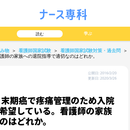
学ぶ
読む
読み物
＞
看護師国家試験
＞
看護師国家試験対策・過去問
＞
護師の家族への退院指導で適切なのはどれか。
公開日: 2016/2/20
更新日: 2020/3/26
。末期癌で疼痛管理のため入院
希望している。看護師の家族
のはどれか。