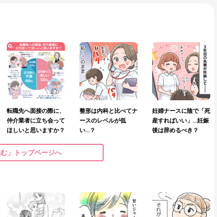
転職先へ面接の際に、
整形は内科と比べてナ
妊婦ナースに陰で「死
仲介業者に立ち会って
ースのレベルが低
産すればいい」…妊娠
ほしいと思いますか？
い…？
後は辞めるべき？
読む」トップページへ