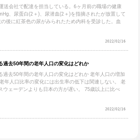
。運送会社で配達を担当している。6ヶ月前の職場の健康
mmHg、尿蛋白(2＋)、尿潜血(2＋)を指摘されたが放置して
状の後に紅茶色の尿がみられたため内科を受診した。血
2022/02/16
る過去50年間の老年人口の変化はどれか
る過去50年間の老年人口の変化はどれか 老年人口の増加
 老年人口比率の変化には出生率の低下は関連しない。 老
スウェーデンよりも日本の方が遅い。 75歳以上に比べ
2022/02/16