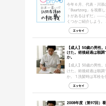
今年６月、代表・川添
「Buurtzorg」
トがあるはずだ」――
くつかご紹介しよう。 ..
エッセイ
【成人】50歳の男性
けた。術後経過は順調
か。
【成人】50歳の男性
けた。術後経過は順調
か。 1.洗髪時は耳栓を
エッセイ
2008年度（第97回）