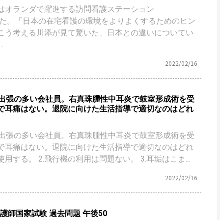
はオランダで躍進する訪問看護ステーション
を視察した。「日本の在宅看護の環境をよりよくするためのヒン
こう考える川添が見て驚いた、日本との違いについてい
.
2022/02/16
。出張の多い会社員。右真珠腫性中耳炎で鼓室形成術を受
で耳痛はない。退院に向けた生活指導で適切なのはどれ
。出張の多い会社員。右真珠腫性中耳炎で鼓室形成術を受
で耳痛はない。退院に向けた生活指導で適切なのはどれ
使用する。 2.飛行機の利用は問題ない。 3.耳垢はこま...
2022/02/16
看護師国家試験 過去問題 午後50