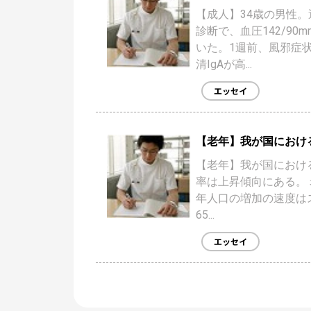
【成人】34歳の男性
診断で、血圧142/90
いた。1週前、風邪症
清IgAが高...
エッセイ
【老年】我が国におけ
【老年】我が国におけ
率は上昇傾向にある。
年人口の増加の速度は
65...
エッセイ