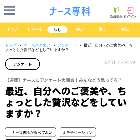
新規登録
ログイン
トップ
しゃべる
学ぶ
働く
学生
読む
トップ
＞
ナーススクエア
＞
アンケート
＞ 最近、自分へのご褒美や、ち
ょっとした贅沢などをしていますか？
公開日: 2026/5/29
アンケート
【連載】ナースにアンケート大調査！みんなどう思ってる？
最近、自分へのご褒美や、ち
ょっとした贅沢などをしてい
ますか？
# ナース専科が調べてみた
# モチベーション