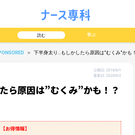
学ぶ
読む
PONSORED
＞ 下半身太り…もしかしたら原因は”むくみ”かも
公開日: 2018/6/1
更新日: 2020/6/2
たら原因は”むくみ”かも！？
【お得情報】