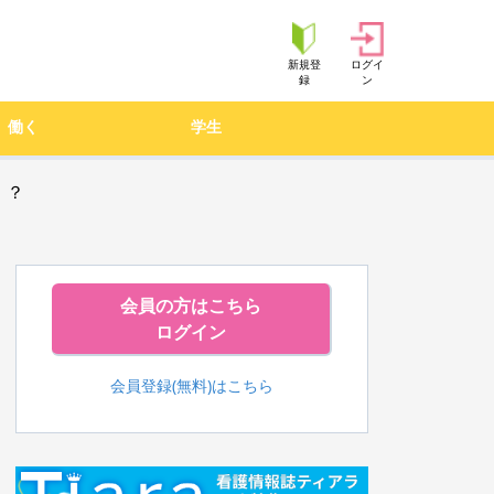
新規登
ログイ
録
ン
働く
学生
！？
会員の方はこちら
ログイン
会員登録(無料)はこちら