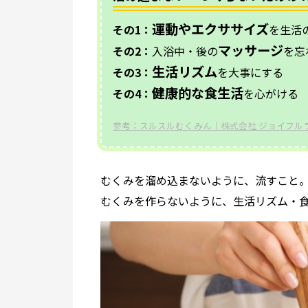
運動やエクササイズ
その1：
を生活
マッサージ
その2：
入浴中・後の
を忘
生活リズム
その3：
を大事にする
健康的な食生活
その4：
を心がける
参考：スルスルむくみん｜
株式会社 ジョイフル
むくみを溜め込まないように、流すこと
むくみを作らないように、生活リズム・