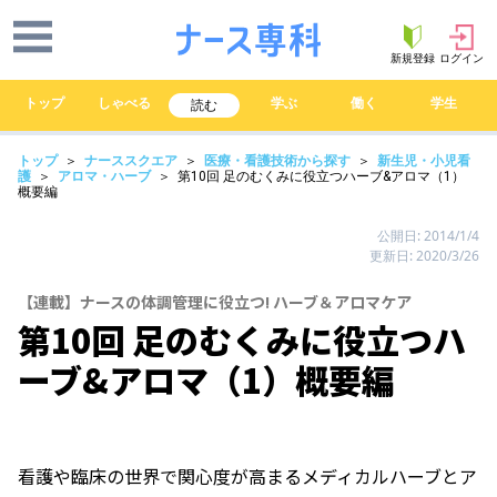
新規登録
ログイン
トップ
しゃべる
学ぶ
働く
学生
読む
トップ
＞
ナーススクエア
＞
医療・看護技術から探す
＞
新生児・小児看
護
＞
アロマ・ハーブ
＞ 第10回 足のむくみに役立つハーブ&アロマ（1）
概要編
公開日: 2014/1/4
更新日: 2020/3/26
【連載】ナースの体調管理に役立つ! ハーブ＆アロマケア
第10回 足のむくみに役立つハ
ーブ&アロマ（1）概要編
看護や臨床の世界で関心度が高まるメディカルハーブとア