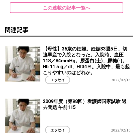
この連載の記事一覧へ
関連記事
【母性】36歳の妊婦。妊娠33週5日、切
迫早産で入院となった。入院時、血圧
118／84mmHg。尿蛋白(士)、尿糖(-)。
Hb 11.5 g／dl、Ht34％。入院中、最も起
こりやすいのはどれか。
エッセイ
2022/02/16
2009年度（第98回）看護師国家試験 過
去問題 午前115
エッセイ
2022/02/16