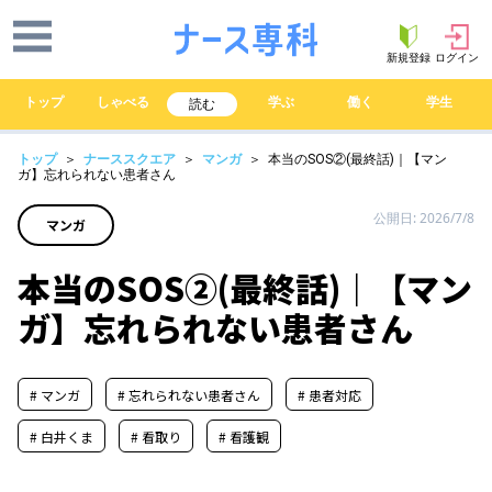
新規登録
ログイン
トップ
しゃべる
学ぶ
働く
学生
読む
トップ
＞
ナーススクエア
＞
マンガ
＞ 本当のSOS②(最終話)｜【マン
ガ】忘れられない患者さん
公開日: 2026/7/8
マンガ
本当のSOS②(最終話)｜【マン
ガ】忘れられない患者さん
# マンガ
# 忘れられない患者さん
# 患者対応
# 白井くま
# 看取り
# 看護観