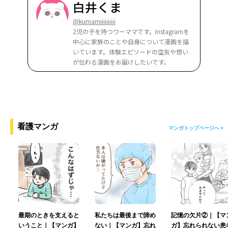
白井くま
@kumamiiiiiiiiii
2児の子を持つワーママです。Instagramを
中心に家族のことや自身について漫画を描
いています。体験エピソードの空気や想い
が伝わる漫画をお届けしたいです。
看護マンガ
マンガトップページへ >
最期のときを支えると
私たちは最後まで諦め
記憶の欠片②｜【マ
いうこと｜【マンガ】
ない｜【マンガ】忘れ
ガ】忘れられない患