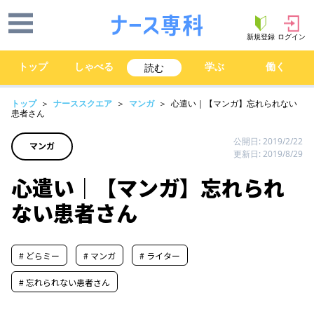
新規登録
ログイン
トップ
しゃべる
学ぶ
働く
読む
トップ
＞
ナーススクエア
＞
マンガ
＞ 心遣い｜【マンガ】忘れられない
患者さん
公開日: 2019/2/22
マンガ
更新日: 2019/8/29
心遣い｜【マンガ】忘れられ
ない患者さん
# どらミー
# マンガ
# ライター
# 忘れられない患者さん