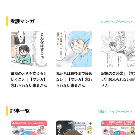
看護マンガ
マンガトップページへ >
最期のときを支えると
私たちは最後まで諦め
記憶の欠片②｜【マ
いうこと｜【マンガ】
ない｜【マンガ】忘れ
ガ】忘れられない患
忘れられない患者さん
られない患者さん
さん
記事一覧
「読む」トップページへ >