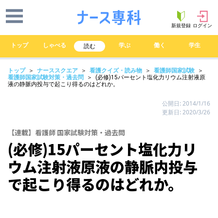
新規登録
ログイン
トップ
しゃべる
学ぶ
働く
学生
読む
トップ
＞
ナーススクエア
＞
看護クイズ・読み物
＞
看護師国家試験
＞
看護師国家試験対策・過去問
＞ (必修)15パーセント塩化力リウム注射液原
液の静脈内投与で起こり得るのはどれか。
公開日: 2014/1/16
更新日: 2020/3/26
【連載】看護師 国家試験対策・過去問
(必修)15パーセント塩化力リ
ウム注射液原液の静脈内投与
で起こり得るのはどれか。