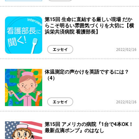
第15回 生命に直結する厳しい現場 だか
らこそ明るい雰囲気づくりを大切に【横
浜栄共済病院 看護部長】
エッセイ
2022/02/16
体温測定の声かけを英語でするには？
（4）
エッセイ
2022/02/16
第15回 アメリカの病院『1台で4本OK！
最新点滴ポンプ』のはなし