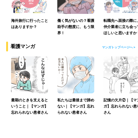
海外旅行に行ったこと
働く気がないの？看護
転職先へ面接の際に
はありますか？
助手の態度に、もう限
仲介業者に立ち会っ
界！
ほしいと思いますか
看護マンガ
マンガトップページへ >
最期のときを支えると
私たちは最後まで諦め
記憶の欠片②｜【マ
いうこと｜【マンガ】
ない｜【マンガ】忘れ
ガ】忘れられない患
忘れられない患者さん
られない患者さん
さん