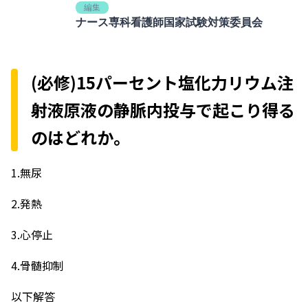
編集
ナース専科看護師国家試験対策委員会
(必修)15パーセント塩化力リウム注
射液原液の静脈内投与で起こり得る
のはどれか。
1.無尿
2.発熱
3.心停止
4.骨髄抑制
―――以下解答―――