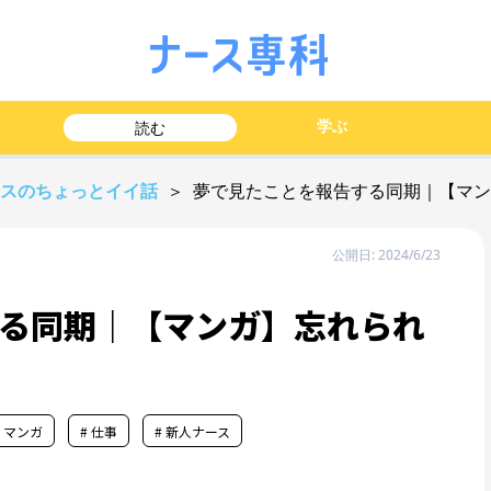
学ぶ
読む
ースのちょっとイイ話
＞ 夢で見たことを報告する同期｜【マ
公開日: 2024/6/23
る同期｜【マンガ】忘れられ
# マンガ
# 仕事
# 新人ナース