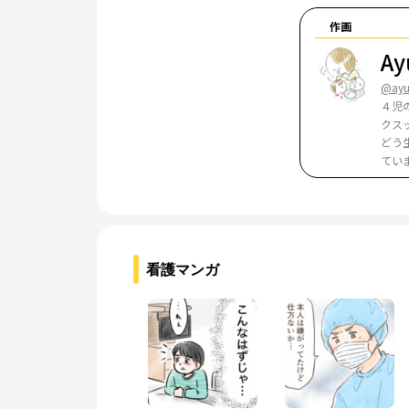
作画
Ay
@ayu
４児
クス
どう
てい
看護マンガ