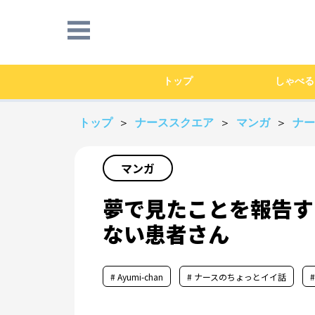
トップ
しゃべる
トップ
＞
ナーススクエア
＞
マンガ
＞
ナ
マンガ
夢で見たことを報告す
ない患者さん
# Ayumi-chan
# ナースのちょっとイイ話