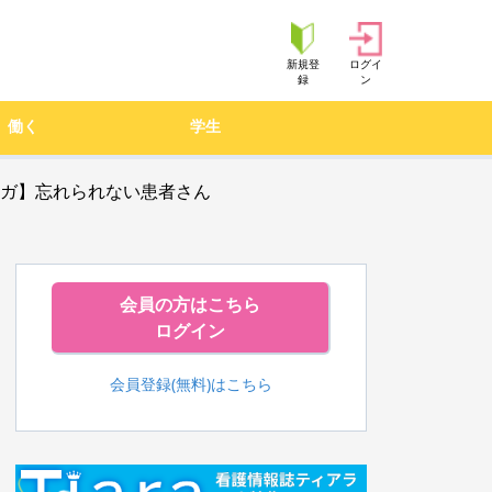
新規登
ログイ
録
ン
働く
学生
ンガ】忘れられない患者さん
会員の方はこちら
ログイン
会員登録(無料)はこちら