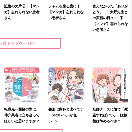
記憶の欠片②｜【マン
ジャムを塗る度に｜
言えなかった「ありが
ガ】忘れられない患者
【マンガ】忘れられな
とう」 ——大野先生と
さん
い患者さん
の実習の日々——①｜
【マンガ】忘れられな
い患者さん
ンガトップページへ
転職先へ面接の際に、
整形は内科と比べてナ
妊婦ナースに陰で「死
仲介業者に立ち会って
ースのレベルが低
産すればいい」…妊娠
ほしいと思いますか？
い…？
後は辞めるべき？