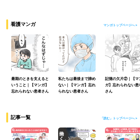
看護マンガ
マンガトップページへ >
最期のときを支えると
私たちは最後まで諦め
記憶の欠片②｜【マ
いうこと｜【マンガ】
ない｜【マンガ】忘れ
ガ】忘れられない患
忘れられない患者さん
られない患者さん
さん
記事一覧
「読む」トップページへ >