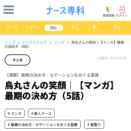
新規登録
ログイン
トップ
しゃべる
学ぶ
働く
学生
読む
トップ
＞
ナーススクエア
＞
マンガ
＞ 烏丸さんの笑顔｜【マンガ】最期
の決め方（5話）
公開日: 2021/5/19
マンガ
【連載】最期の決め方―セデーションをめぐる葛藤
烏丸さんの笑顔｜【マンガ】
最期の決め方（5話）
# マンガ
# 新人ナース
# 最期の決め方―セデーションをめぐる葛藤
# 看取り