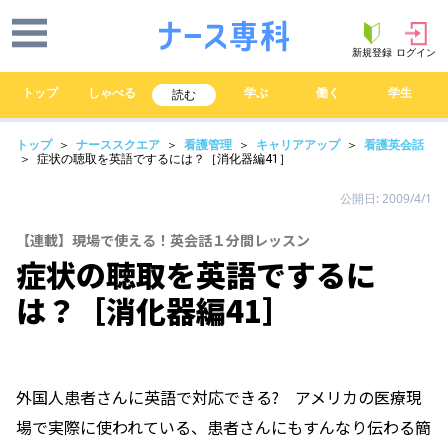
新規登録
ログイン
トップ
しゃべる
学ぶ
働く
学生
読む
トップ
＞
ナーススクエア
＞
看護管理
＞
キャリアアップ
＞
看護英会話
＞ 症状の聴取を英語でするには？［消化器編41］
公開日: 2009/4/1
【連載】現場で使える！英会話１分間レッスン
症状の聴取を英語でするに
は？［消化器編41］
外国人患者さんに英語で対応できる? アメリカの医療現
場で実際に使われている、患者さんにもすんなり伝わる簡