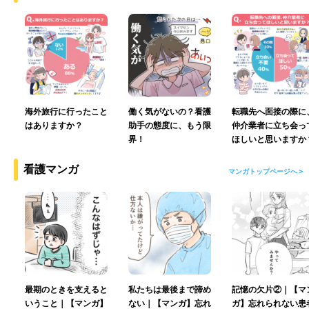
海外旅行に行ったこと
働く気がないの？看護
転職先へ面接の際に
はありますか？
助手の態度に、もう限
仲介業者に立ち会っ
界！
ほしいと思いますか
看護マンガ
マンガトップページへ >
最期のときを支えると
私たちは最後まで諦め
記憶の欠片②｜【マ
いうこと｜【マンガ】
ない｜【マンガ】忘れ
ガ】忘れられない患