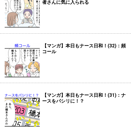
者さんに気に入られる
【マンガ】本日もナース日和！(32)：頻
コール
【マンガ】本日もナース日和！(31)：ナ
ースをパシリに！？