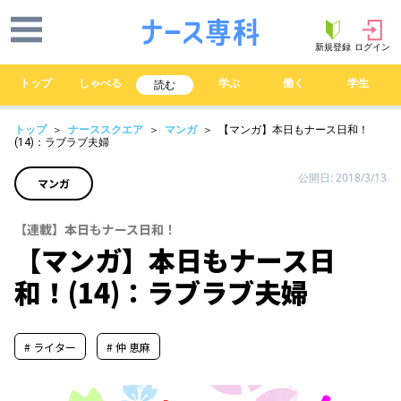
新規登録
ログイン
トップ
しゃべる
学ぶ
働く
学生
読む
トップ
＞
ナーススクエア
＞
マンガ
＞ 【マンガ】本日もナース日和！
(14)：ラブラブ夫婦
公開日: 2018/3/13
マンガ
【連載】本日もナース日和！
【マンガ】本日もナース日
和！(14)：ラブラブ夫婦
# ライター
# 仲 恵麻