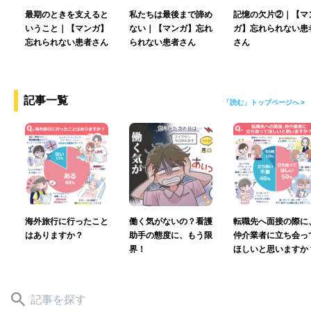
最期のときを支えると
私たちは最後まで諦め
記憶の欠片②｜【マ
いうこと｜【マンガ】
ない｜【マンガ】忘れ
ガ】忘れられない患
忘れられない患者さん
られない患者さん
さん
記事一覧
「読む」トップページへ >
海外旅行に行ったこと
働く気がないの？看護
転職先へ面接の際に
はありますか？
助手の態度に、もう限
仲介業者に立ち会っ
界！
ほしいと思いますか