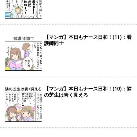
【マンガ】本日もナース日和！(11)：看
護師同士
【マンガ】本日もナース日和！(10)：隣
の芝生は青く見える