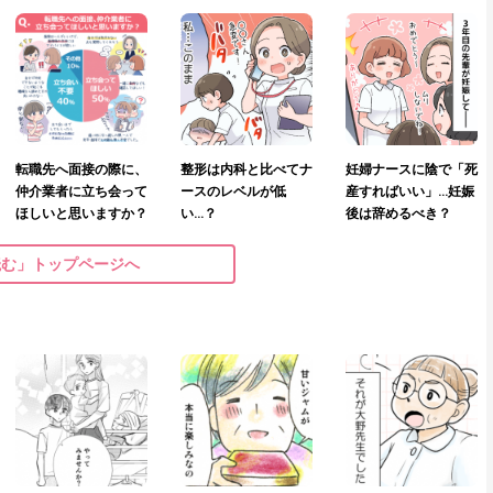
転職先へ面接の際に、
整形は内科と比べてナ
妊婦ナースに陰で「死
仲介業者に立ち会って
ースのレベルが低
産すればいい」…妊娠
ほしいと思いますか？
い…？
後は辞めるべき？
読む」トップページへ