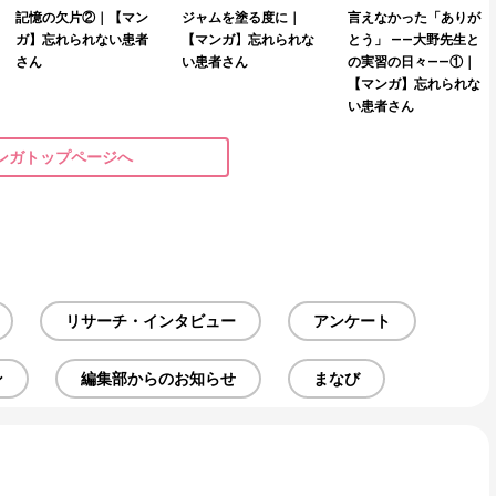
記憶の欠片②｜【マン
ジャムを塗る度に｜
言えなかった「ありが
ガ】忘れられない患者
【マンガ】忘れられな
とう」 ——大野先生と
さん
い患者さん
の実習の日々——①｜
【マンガ】忘れられな
い患者さん
ンガトップページへ
リサーチ・インタビュー
アンケート
ン
編集部からのお知らせ
まなび