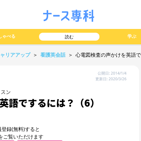
しゃべる
学ぶ
読む
キャリアアップ
＞
看護英会話
＞ 心電図検査の声かけを英語で
公開日: 2014/1/4
更新日: 2020/3/26
ッスン
英語でするには？（6）
員登録(無料)すると
をご覧いただけます