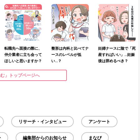
転職先へ面接の際に、
整形は内科と比べてナ
妊婦ナースに陰で「死
仲介業者に立ち会って
ースのレベルが低
産すればいい」…妊娠
ほしいと思いますか？
い…？
後は辞めるべき？
読む」トップページへ
リサーチ・インタビュー
アンケート
ン
編集部からのお知らせ
まなび