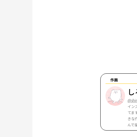
作画
し
@shi
イン
てま
きな
んで