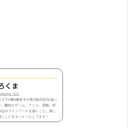
ろくま
rokuma_811
スタで6歳4歳男子の育児絵日記を描い
す。趣味はゲーム、アニメ、漫画、好
作品のファンアートを描くこと。楽し
描くことをモットーとしてます！