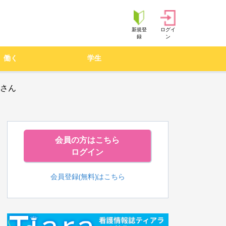
新規登
ログイ
録
ン
働く
学生
師さん
会員の方はこちら
ログイン
会員登録(無料)はこちら