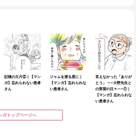
記憶の欠片②｜【マン
ジャムを塗る度に｜
言えなかった「ありが
ガ】忘れられない患者
【マンガ】忘れられな
とう」 ——大野先生と
さん
い患者さん
の実習の日々——①｜
【マンガ】忘れられな
い患者さん
ンガトップページへ