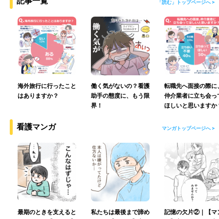
記事一覧
「読む」トップページへ >
海外旅行に行ったこと
働く気がないの？看護
転職先へ面接の際に
はありますか？
助手の態度に、もう限
仲介業者に立ち会っ
界！
ほしいと思いますか
看護マンガ
マンガトップページへ >
最期のときを支えると
私たちは最後まで諦め
記憶の欠片②｜【マ