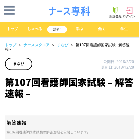
新規登録
ログイン
トップ
しゃべる
学ぶ
働く
学生
読む
トップ
＞
ナーススクエア
＞
まなび
＞ 第107回看護師国家試験 - 解答速
報 -
公開日: 2018/2/20
まなび
更新日: 2018/12/28
第107回看護師国家試験 – 解答
速報 –
解答速報
第107回看護師国家試験の解答速報を公開しています。