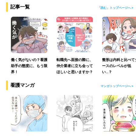
記事一覧
「読む」トップページへ >
働く気がないの？看護
転職先へ面接の際に、
整形は内科と比べて
助手の態度に、もう限
仲介業者に立ち会って
ースのレベルが低
界！
ほしいと思いますか？
い…？
看護マンガ
マンガトップページへ >