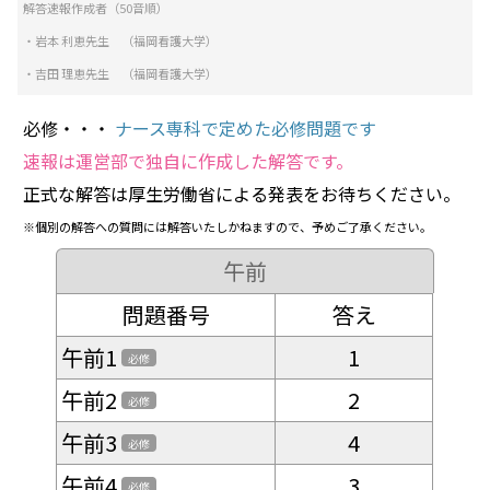
解答速報作成者（50音順）
・岩本 利恵先生 （福岡看護大学）
・吉田 理恵先生 （福岡看護大学）
必修・・・
ナース専科で定めた必修問題です
速報は運営部で独自に作成した解答です。
正式な解答は厚生労働省による発表をお待ちください。
※個別の解答への質問には解答いたしかねますので、予めご了承ください。
午前
問題番号
答え
午前1
1
必修
午前2
2
必修
午前3
4
必修
午前4
3
必修