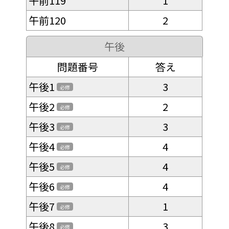
午前119
1
午前120
2
午後
問題番号
答え
午後1
3
必修
午後2
2
必修
午後3
3
必修
午後4
4
必修
午後5
4
必修
午後6
4
必修
午後7
1
必修
午後8
3
必修