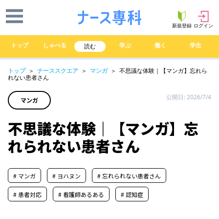
新規登録
ログイン
トップ
しゃべる
学ぶ
働く
学生
読む
トップ
＞
ナーススクエア
＞
マンガ
＞ 不思議な体験｜【マンガ】忘れら
れない患者さん
公開日: 2026/7/4
マンガ
不思議な体験｜【マンガ】忘
れられない患者さん
# マンガ
# ヨハヌン
# 忘れられない患者さん
# 患者対応
# 看護師あるある
# 認知症