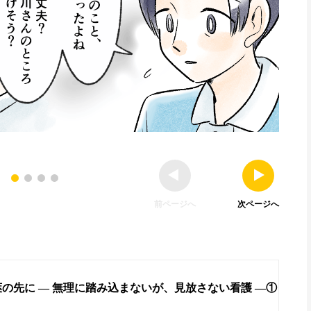
前ページへ
次ページへ
の先に ― 無理に踏み込まないが、見放さない看護 ―①