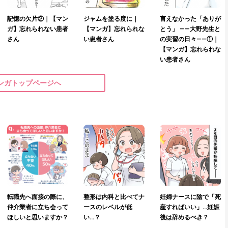
記憶の欠片②｜【マン
ジャムを塗る度に｜
言えなかった「ありが
ガ】忘れられない患者
【マンガ】忘れられな
とう」 ——大野先生と
さん
い患者さん
の実習の日々——①｜
【マンガ】忘れられな
い患者さん
ンガトップページへ
転職先へ面接の際に、
整形は内科と比べてナ
妊婦ナースに陰で「死
仲介業者に立ち会って
ースのレベルが低
産すればいい」…妊娠
ほしいと思いますか？
い…？
後は辞めるべき？