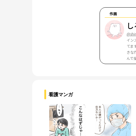
作画
し
@shi
イン
てま
きな
んで
看護マンガ