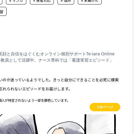
# マンガ
# 患者対応
# 悩み
# 末期がん
実習
の笑顔と自信をはぐくむオンライン個別サポートTe-iara Online
導教員として活躍中。ナース専科では「看護実習エピソード」
いのか迷っているようでした。きっと自分にできることを必死に模索
忘れられないエピソードをお届けします。
個人が特定されないよう一部を脚色しています。
1/6ページ