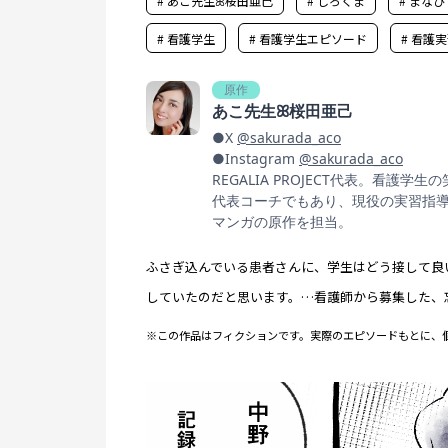
# あこ先生ꕤ桜田亜己
# しろくま
# まなび
# 看護学生
# 看護学生エピソード
# 看護
原作
あこ先生ꕤ桜田亜己
●X
@sakurada_aco
●Instagram
@sakurada_aco
REGALIA PROJECT代表。看護学生
代表コーチでもあり、現役の実習指
マンガの原作を担当。
ふさぎ込んでいる患者さんに、学生はどう接して良
していたのだと思います。…看護師から募集した、
※この作品はフィクションです。実際のエピソードもとに、