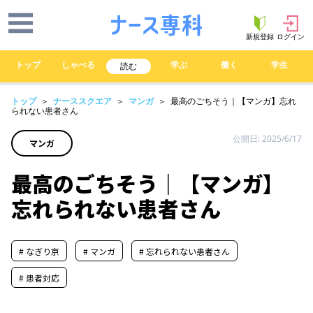
新規登録
ログイン
トップ
しゃべる
学ぶ
働く
学生
読む
トップ
＞
ナーススクエア
＞
マンガ
＞ 最高のごちそう｜【マンガ】忘れ
られない患者さん
公開日: 2025/6/17
マンガ
最高のごちそう｜【マンガ】
忘れられない患者さん
# なぎり京
# マンガ
# 忘れられない患者さん
# 患者対応