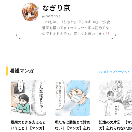
なぎり京
@poranp2
いつもは、『ちゃお』『ちゃおDX』で少女
漫画を描いてます☆エッセイ系は初めてな
のでドキドキです。宜しくお願いします
看護マンガ
マンガトップページへ >
最期のときを支えると
私たちは最後まで諦め
記憶の欠片②｜【マ
いうこと｜【マンガ】
ない｜【マンガ】忘れ
ガ】忘れられない患