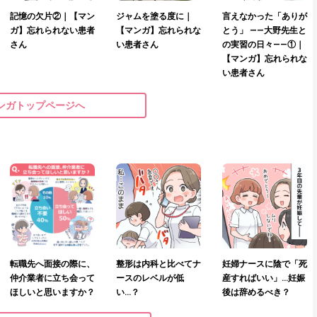
記憶の欠片②｜【マン
ジャムを塗る度に｜
言えなかった「ありが
ガ】忘れられない患者
【マンガ】忘れられな
とう」 ——大野先生と
さん
い患者さん
の実習の日々——①｜
【マンガ】忘れられな
い患者さん
ンガトップページへ
転職先へ面接の際に、
整形は内科と比べてナ
妊婦ナースに陰で「死
仲介業者に立ち会って
ースのレベルが低
産すればいい」…妊娠
ほしいと思いますか？
い…？
後は辞めるべき？