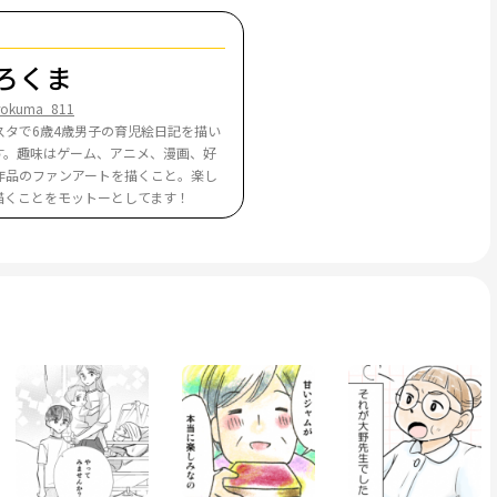
ろくま
rokuma_811
スタで6歳4歳男子の育児絵日記を描い
す。趣味はゲーム、アニメ、漫画、好
作品のファンアートを描くこと。楽し
描くことをモットーとしてます！