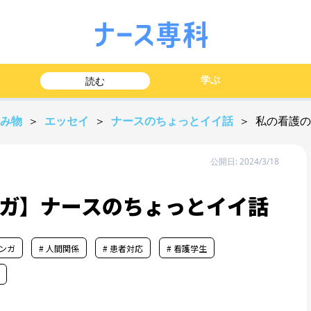
学ぶ
読む
読み物
＞
エッセイ
＞
ナースのちょっとイイ話
＞ 私の看護
公開日: 2024/3/18
ガ】ナースのちょっとイイ話
マンガ
# 人間関係
# 患者対応
# 看護学生