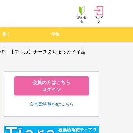
新規登
ログイ
録
ン
働く
学生
の礎｜【マンガ】ナースのちょっとイイ話
会員の方はこちら
ログイン
会員登録(無料)はこちら