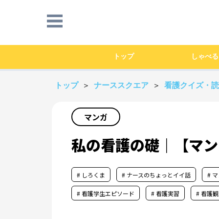
トップ
しゃべる
トップ
＞
ナーススクエア
＞
看護クイズ・
マンガ
私の看護の礎｜【マン
# しろくま
# ナースのちょっとイイ話
# 
# 看護学生エピソード
# 看護実習
# 看護観