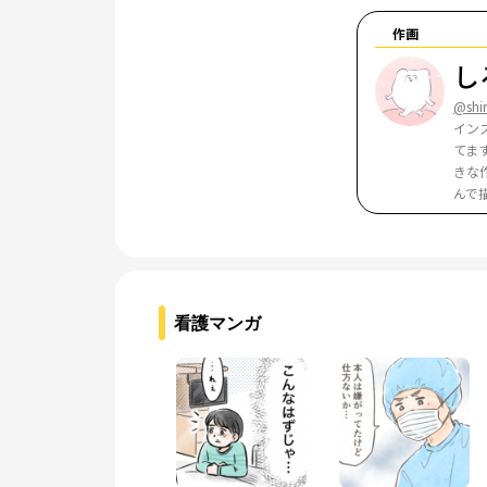
作画
し
@shi
イン
てま
きな
んで
看護マンガ