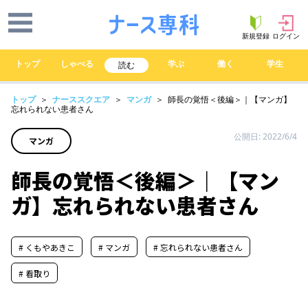
新規登録
ログイン
トップ
しゃべる
学ぶ
働く
学生
読む
トップ
＞
ナーススクエア
＞
マンガ
＞ 師長の覚悟＜後編＞｜【マンガ】
忘れられない患者さん
公開日: 2022/6/4
マンガ
師長の覚悟＜後編＞｜【マン
ガ】忘れられない患者さん
# くもやあきこ
# マンガ
# 忘れられない患者さん
# 看取り