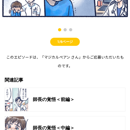
1/6ページ
このエピソードは、「マジカルぺアン さん」からご応募いただいたも
のです。
関連記事
師長の覚悟＜前編＞
師長の覚悟＜中編＞