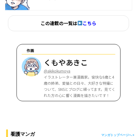
この連載の一覧は
こちら
作画
くもやあきこ
@akikokumoya
イラストレーター兼漫画家。愉快な6歳と4
歳の姉弟、愛猫との日々、大好きな特撮に
ついて、SNSとブログに綴ってます。見てく
れた方の心に響く漫画を描きたいです！
看護マンガ
マンガトップページへ >