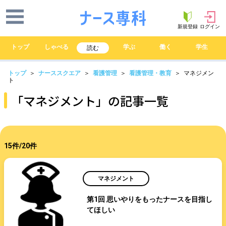
新規登録
ログイン
トップ
しゃべる
学ぶ
働く
学生
読む
トップ
＞
ナーススクエア
＞
看護管理
＞
看護管理・教育
＞ マネジメン
ト
「マネジメント」の記事一覧
15件/20件
マネジメント
第1回 思いやりをもったナースを目指し
てほしい