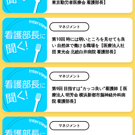
東京勤労者医療会 看護部長】
マネジメント
第10回 時には弱いところを見せても良
い 自然体で働ける職場を【医療法人社
団 東光会 北総白井病院 看護部長】
マネジメント
第9回 目指すは“カッコ良い”看護師【 医
療法人 明芳会 横浜新都市脳神経外科病
院 看護部長】
マネジメント