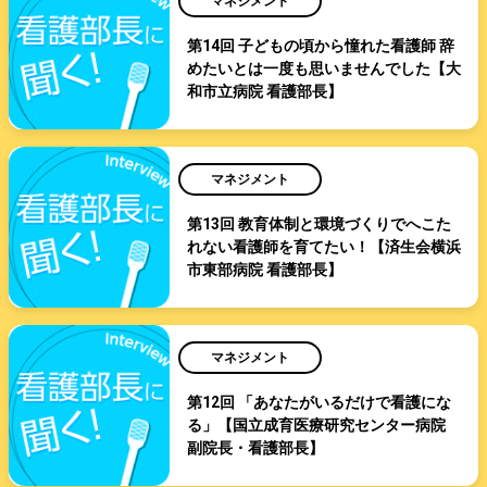
マネジメント
第14回 子どもの頃から憧れた看護師 辞
めたいとは一度も思いませんでした【大
和市立病院 看護部長】
マネジメント
第13回 教育体制と環境づくりでへこた
れない看護師を育てたい！【済生会横浜
市東部病院 看護部長】
マネジメント
第12回 「あなたがいるだけで看護にな
る」【国立成育医療研究センター病院
副院長・看護部長】